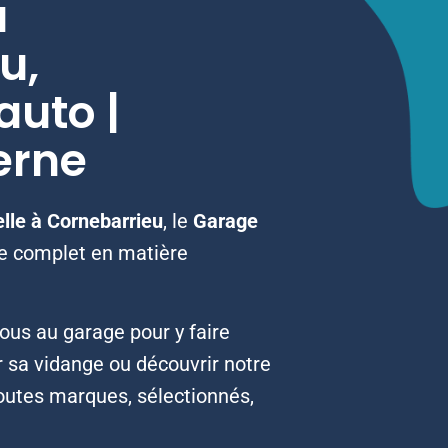
à
u,
uto |
erne
lle à Cornebarrieu
, le
Garage
ce complet en matière
us au garage pour y faire
r sa vidange ou découvrir notre
toutes marques, sélectionnés,