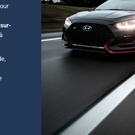
pour
 sur-
 à
de,
e