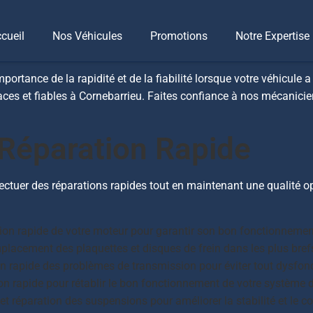
o Rapides et Fiables
cueil
Nos Véhicules
Promotions
Notre Expertise
rtance de la rapidité et de la fiabilité lorsque votre véhicule 
caces et fiables à Cornebarrieu. Faites confiance à nos mécanici
 Réparation Rapide
ectuer des réparations rapides tout en maintenant une qualité o
ion rapide de votre moteur pour garantir son bon fonctionnemen
lacement des plaquettes et disques de frein dans les plus brefs 
n rapide des problèmes de transmission pour éviter tout dysfon
on rapide pour rétablir le bon fonctionnement de votre système d
t réparation des suspensions pour améliorer la stabilité et le co