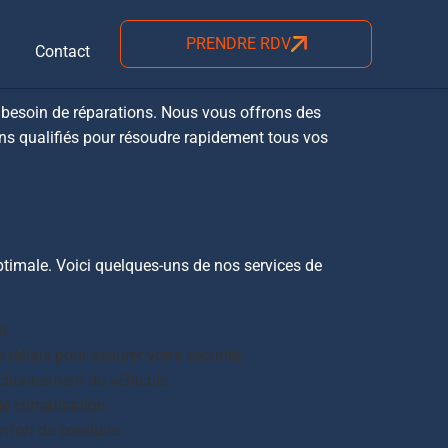
 à Cornebarrieu
PRENDRE RDV
Contact
a besoin de réparations. Nous vous offrons des
ens qualifiés pour résoudre rapidement tous vos
ptimale. Voici quelques-uns de nos services de
t.
délais pour assurer votre sécurité.
ctionnement du véhicule.
e climatisation.
nfort de conduite.