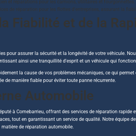
ien et réparations pour les camions, utilitaires et fourgonnettes.
ces de réparation pour les flottes d'entreprises, assurant la fiabil
a Fiabilité et de la Rap
lles pour assurer la sécurité et la longévité de votre véhicule. 
ntissant ainsi une tranquillité d'esprit et un véhicule qui foncti
pidement la cause de vos problèmes mécaniques, ce qui permet d
ée de manière fiable pour éviter toute panne récurrente.
erne Automobile
uté à Cornebarrieu, offrant des services de réparation rapide e
caces, tout en garantissant un service de qualité. Notre équipe 
 matière de réparation automobile.