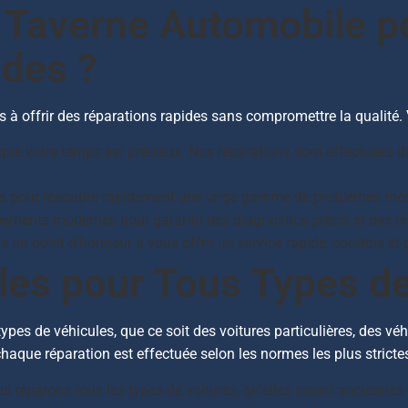
 Taverne Automobile p
ides ?
 offrir des réparations rapides sans compromettre la qualité. 
 votre temps est précieux. Nos réparations sont effectuées da
s pour résoudre rapidement une large gamme de problèmes mé
ements modernes pour garantir des diagnostics précis et des ré
un point d'honneur à vous offrir un service rapide, courtois et 
les pour Tous Types d
pes de véhicules, que ce soit des voitures particulières, des véhi
aque réparation est effectuée selon les normes les plus stricte
 réparons tous les types de voitures, qu'elles soient anciennes 