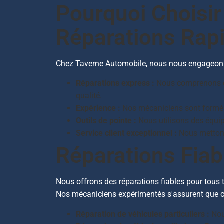
Pourquoi Choisir
Réparations Rap
Chez Taverne Automobile, nous nous engageons à
Réparations express :
Nous comprenons que
qualité.
Expérience :
Nos mécaniciens sont formé
Outils de pointe :
Nous utilisons des équip
Service client exceptionnel :
Nous mettons 
Réparations Fiab
Nous offrons des réparations fiables pour tous ty
Nos mécaniciens expérimentés s'assurent que ch
Réparation de véhicules particuliers :
Nous