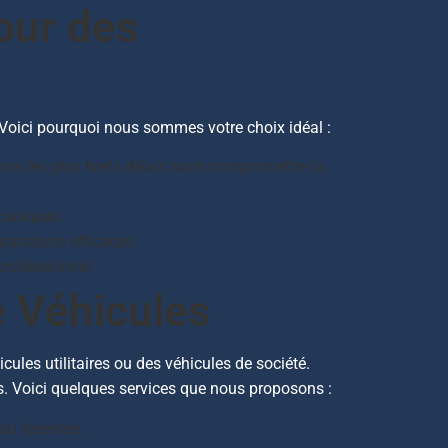
our des
Voici pourquoi nous sommes votre choix idéal :
ns les plus brefs délais sans compromettre la
caniques.
parations efficaces.
professionnel.
e Véhicules
cules utilitaires ou des véhicules de société.
s. Voici quelques services que nous proposons :
ou récentes.