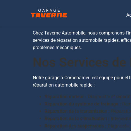
Réparations Aut
Ac
Chez Taverne Automobile, nous comprenons l'impo
services de réparation automobile rapides, effi
problèmes mécaniques.
Nos Services de
Notre garage à Cornebarrieu est équipé pour eff
réparation automobile rapide :
Réparation moteur :
Diagnostic et réparat
Réparation du système de freinage :
Remp
Réparation de la transmission :
Réparatio
Réparation de la climatisation :
Interventi
Réparation des suspensions :
Diagnostic e