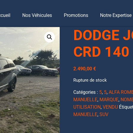
cueil
Nos Véhicules
Promotions
Notre Expertise
 2.0 CRD 140 SXT
DODGE J
CRD 140
2.490,00
€
Rupture de stock
Catégories :
5
,
5
,
ALFA ROM
MANUELLE
,
MARQUE
,
NOMB
UTILISATION
,
VENDU
Étique
MANUELLE
,
SUV