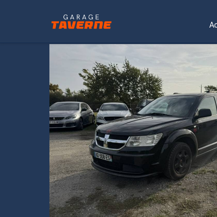
Ac
ACCUEIL
/
UTILISATION
/
SUV
/ DODGE JOURNEY