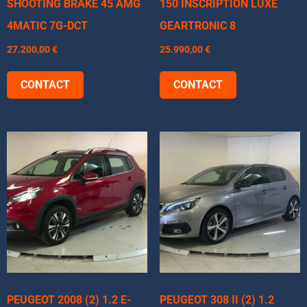
SHOOTING BRAKE 45 AMG
150 INSCRIPTION LUXE
4MATIC 7G-DCT
GEARTRONIC 8
27.200,00
€
25.990,00
€
CONTACT
CONTACT
PEUGEOT 2008 (2) 1.2 E-
PEUGEOT 308 II (2) 1.2