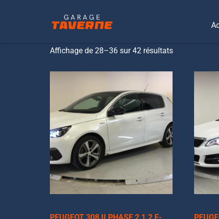
Nombre de place
Ac
ACCUEIL
/
NOMBRE DE PLACE
/ Page 4
Affichage de 28–36 sur 42 résultats
PEUGEOT 308 II PHASE 2 1.2 E-
PEUGEO