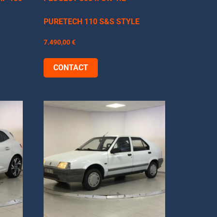
PURETECH 110 S&S STYLE
7.490,00
€
CONTACT