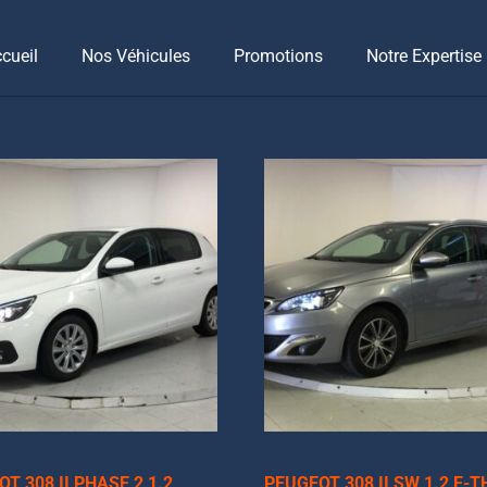
cueil
Nos Véhicules
Promotions
Notre Expertise
T 308 II PHASE 2 1.2
PEUGEOT 308 II SW 1.2 E-T