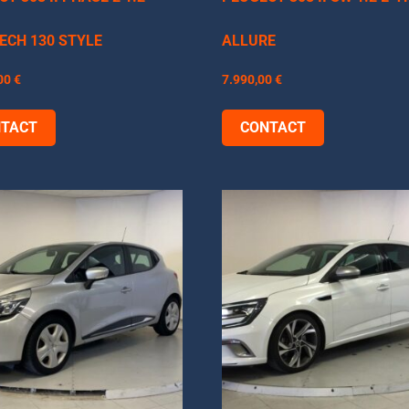
ECH 130 STYLE
ALLURE
,00
€
7.990,00
€
TACT
CONTACT