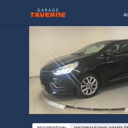
Ac
ACCUEIL
/
UTILISATION
/
CITADINE
/ RENAULT C