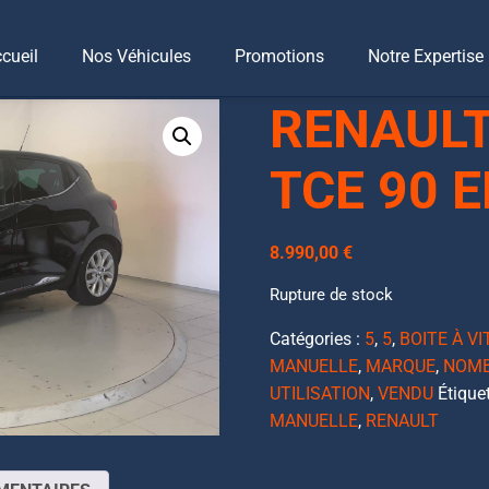
cueil
Nos Véhicules
Promotions
Notre Expertise
LIO IV (2) 0.9 TCE 90 ENERGY INTENS
RENAULT 
TCE 90 
8.990,00
€
Rupture de stock
Catégories :
5
,
5
,
BOITE À V
MANUELLE
,
MARQUE
,
NOMB
UTILISATION
,
VENDU
Étique
MANUELLE
,
RENAULT