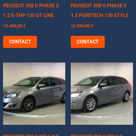
PEUGEOT 308 II PHASE 2
PEUGEOT 308 II PHASE 2
1.2 E-THP 130 GT LINE
1.2 PURETECH 130 STYLE
13.490,00
€
12.990,00
€
CONTACT
CONTACT