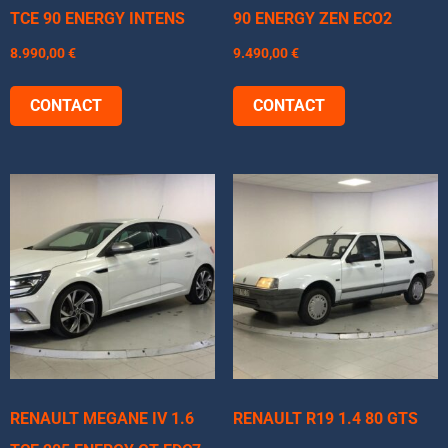
TCE 90 ENERGY INTENS
90 ENERGY ZEN ECO2
8.990,00
€
9.490,00
€
CONTACT
CONTACT
RENAULT MEGANE IV 1.6
RENAULT R19 1.4 80 GTS