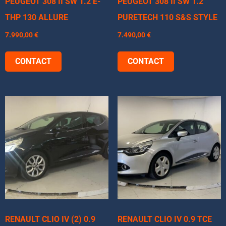
PEUGEOT 308 II SW 1.2 E-
PEUGEOT 308 II SW 1.2
THP 130 ALLURE
PURETECH 110 S&S STYLE
7.990,00
€
7.490,00
€
CONTACT
CONTACT
RENAULT CLIO IV (2) 0.9
RENAULT CLIO IV 0.9 TCE